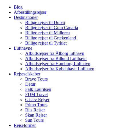
Blog
Afbestillingsrejser
Destinationer
Billige rejser til Dubai
Billige rejser til Gran Canaria
Billige rejser til Mallorca
Billige rejser til Grækenland
Billige rejser til Tyrkiet
Lufthavne
Afbudsrejser fra Ålborg lufthavn
Afbudsrejser fra Billund Lufthavn
Afbudsrejser fra Hamburg Lufthavn
Afbudsrejser fra København Lufthavn
Rejseselskaber
Bravo Tours
Detur
Falk Lauritsen
FDM Travel
Gislev Rejser
Primo Tours
Riis Rejser
Skan Rejser
Sun Tours
Rejseformer