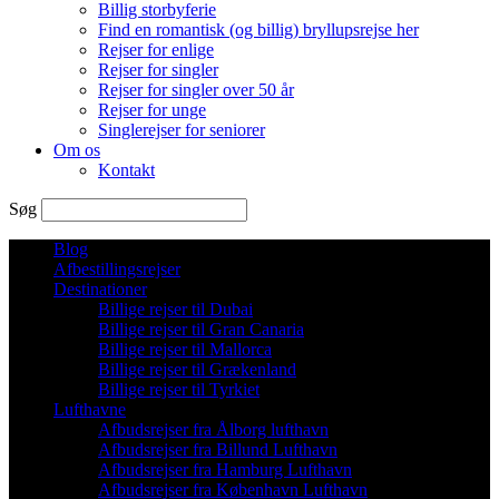
Billig storbyferie
Find en romantisk (og billig) bryllupsrejse her
Rejser for enlige
Rejser for singler
Rejser for singler over 50 år
Rejser for unge
Singlerejser for seniorer
Om os
Kontakt
Søg
Blog
Afbestillingsrejser
Destinationer
Billige rejser til Dubai
Billige rejser til Gran Canaria
Billige rejser til Mallorca
Billige rejser til Grækenland
Billige rejser til Tyrkiet
Lufthavne
Afbudsrejser fra Ålborg lufthavn
Afbudsrejser fra Billund Lufthavn
Afbudsrejser fra Hamburg Lufthavn
Afbudsrejser fra København Lufthavn