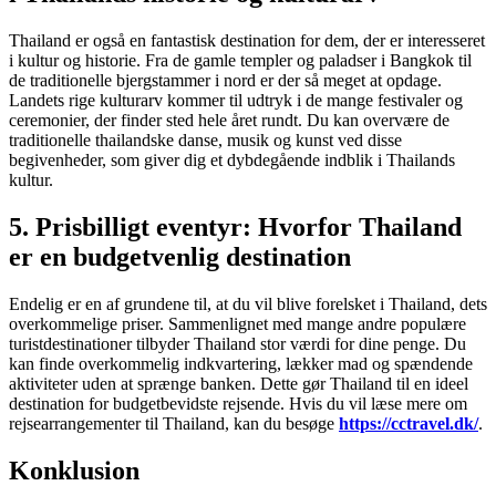
Thailand er også en fantastisk destination for dem, der er interesseret
i kultur og historie. Fra de gamle templer og paladser i Bangkok til
de traditionelle bjergstammer i nord er der så meget at opdage.
Landets rige kulturarv kommer til udtryk i de mange festivaler og
ceremonier, der finder sted hele året rundt. Du kan overvære de
traditionelle thailandske danse, musik og kunst ved disse
begivenheder, som giver dig et dybdegående indblik i Thailands
kultur.
5. Prisbilligt eventyr: Hvorfor Thailand
er en budgetvenlig destination
Endelig er en af grundene til, at du vil blive forelsket i Thailand, dets
overkommelige priser. Sammenlignet med mange andre populære
turistdestinationer tilbyder Thailand stor værdi for dine penge. Du
kan finde overkommelig indkvartering, lækker mad og spændende
aktiviteter uden at sprænge banken. Dette gør Thailand til en ideel
destination for budgetbevidste rejsende. Hvis du vil læse mere om
rejsearrangementer til Thailand, kan du besøge
https://cctravel.dk/
.
Konklusion