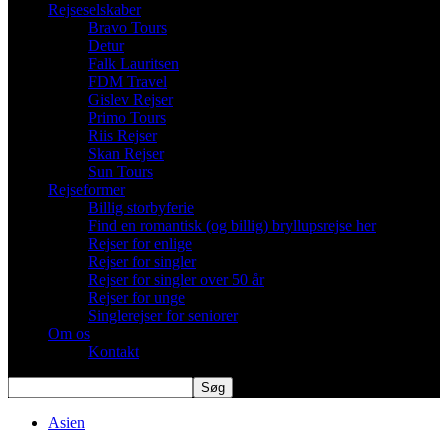
Rejseselskaber
Bravo Tours
Detur
Falk Lauritsen
FDM Travel
Gislev Rejser
Primo Tours
Riis Rejser
Skan Rejser
Sun Tours
Rejseformer
Billig storbyferie
Find en romantisk (og billig) bryllupsrejse her
Rejser for enlige
Rejser for singler
Rejser for singler over 50 år
Rejser for unge
Singlerejser for seniorer
Om os
Kontakt
Asien