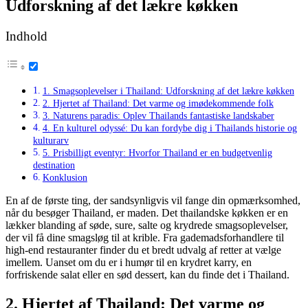
Udforskning af det lækre køkken
Indhold
1. Smagsoplevelser i Thailand: Udforskning af det lækre køkken
2. Hjertet af Thailand: Det varme og imødekommende folk
3. Naturens paradis: Oplev Thailands fantastiske landskaber
4. En kulturel odyssé: Du kan fordybe dig i Thailands historie og
kulturarv
5. Prisbilligt eventyr: Hvorfor Thailand er en budgetvenlig
destination
Konklusion
En af de første ting, der sandsynligvis vil fange din opmærksomhed,
når du besøger Thailand, er maden. Det thailandske køkken er en
lækker blanding af søde, sure, salte og krydrede smagsoplevelser,
der vil få dine smagsløg til at krible. Fra gademadsforhandlere til
high-end restauranter finder du et bredt udvalg af retter at vælge
imellem. Uanset om du er i humør til en krydret karry, en
forfriskende salat eller en sød dessert, kan du finde det i Thailand.
2. Hjertet af Thailand: Det varme og