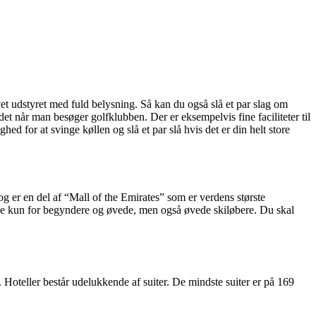
et udstyret med fuld belysning. Så kan du også slå et par slag om
andet når man besøger golfklubben. Der er eksempelvis fine faciliteter til
hed for at svinge køllen og slå et par slå hvis det er din helt store
og er en del af “Mall of the Emirates” som er verdens største
ikke kun for begyndere og øvede, men også øvede skiløbere. Du skal
. Hoteller består udelukkende af suiter. De mindste suiter er på 169