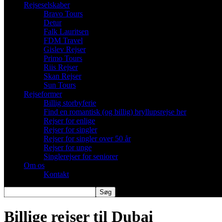
Rejseselskaber
Bravo Tours
Detur
Falk Lauritsen
FDM Travel
Gislev Rejser
Primo Tours
Riis Rejser
Skan Rejser
Sun Tours
Rejseformer
Billig storbyferie
Find en romantisk (og billig) bryllupsrejse her
Rejser for enlige
Rejser for singler
Rejser for singler over 50 år
Rejser for unge
Singlerejser for seniorer
Om os
Kontakt
Billige rejser til Dubai