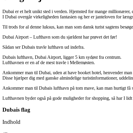
Dubai er et helt unikt sted i verden. Hjemsted for mange millionærer
I Dubai overgår virkeligheden fantasien og her er janteloven for længs
Til trods for al denne luksus, kan man som dansk turist sagtens besøge
Dubai Airport – Lufthavn som du sjældent har prøvet det før!
Sådan ser Dubais travle lufthavn ud indefra.
Dubais lufthavn, Dubai Airport, ligger 5 km sydøst fra centrum.
Lufthavnen er en af de mest travle i Mellemøsten.
Ankommer man til Dubai, uden at have booket hotel, henvender man 
Disse hjælper dig med ganske almindelige turistinformationer, uddeling
Ankommer man til Dubais lufthavn på tom mave, kan man hurtigt få still
Lufthavnen byder også på gode muligheder for shopping, så har I lidt 
Dubais flag
Indhold