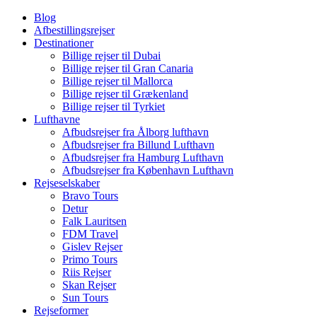
Blog
Afbestillingsrejser
Destinationer
Billige rejser til Dubai
Billige rejser til Gran Canaria
Billige rejser til Mallorca
Billige rejser til Grækenland
Billige rejser til Tyrkiet
Lufthavne
Afbudsrejser fra Ålborg lufthavn
Afbudsrejser fra Billund Lufthavn
Afbudsrejser fra Hamburg Lufthavn
Afbudsrejser fra København Lufthavn
Rejseselskaber
Bravo Tours
Detur
Falk Lauritsen
FDM Travel
Gislev Rejser
Primo Tours
Riis Rejser
Skan Rejser
Sun Tours
Rejseformer