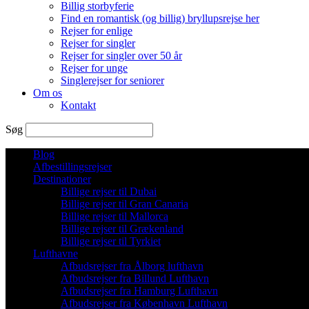
Billig storbyferie
Find en romantisk (og billig) bryllupsrejse her
Rejser for enlige
Rejser for singler
Rejser for singler over 50 år
Rejser for unge
Singlerejser for seniorer
Om os
Kontakt
Søg
Blog
Afbestillingsrejser
Destinationer
Billige rejser til Dubai
Billige rejser til Gran Canaria
Billige rejser til Mallorca
Billige rejser til Grækenland
Billige rejser til Tyrkiet
Lufthavne
Afbudsrejser fra Ålborg lufthavn
Afbudsrejser fra Billund Lufthavn
Afbudsrejser fra Hamburg Lufthavn
Afbudsrejser fra København Lufthavn