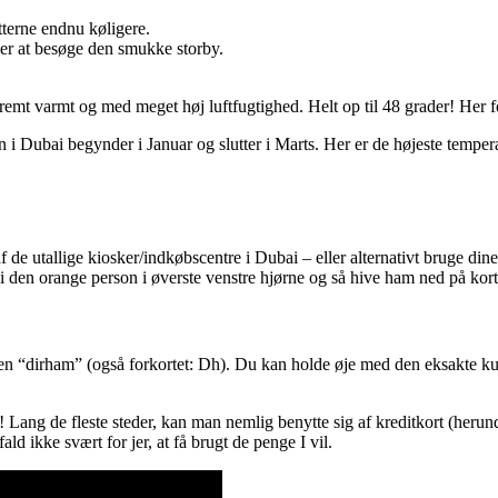
terne endnu køligere.
ger at besøge den smukke storby.
kstremt varmt og med meget høj luftfugtighed. Helt op til 48 grader! Her 
eren i Dubai begynder i Januar og slutter i Marts. Her er de højeste tem
 af de utallige kiosker/indkøbscentre i Dubai – eller alternativt bruge d
den orange person i øverste venstre hjørne og så hive ham ned på kortet
en “dirham” (også forkortet: Dh). Du kan holde øje med den eksakte kur
ej! Lang de fleste steder, kan man nemlig benytte sig af kreditkort (heru
ld ikke svært for jer, at få brugt de penge I vil.