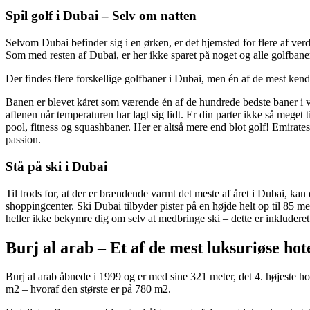
Spil golf i Dubai – Selv om natten
Selvom Dubai befinder sig i en ørken, er det hjemsted for flere af ve
Som med resten af Dubai, er her ikke sparet på noget og alle golfbaner
Der findes flere forskellige golfbaner i Dubai, men én af de mest kend
Banen er blevet kåret som værende én af de hundrede bedste baner i ve
aftenen når temperaturen har lagt sig lidt. Er din parter ikke så meget t
pool, fitness og squashbaner. Her er altså mere end blot golf! Emirates 
passion.
Stå på ski i Dubai
Til trods for, at der er brændende varmt det meste af året i Dubai, kan
shoppingcenter. Ski Dubai tilbyder pister på en højde helt op til 85 
heller ikke bekymre dig om selv at medbringe ski – dette er inkluderet
Burj al arab – Et af de mest luksuriøse hot
Burj al arab åbnede i 1999 og er med sine 321 meter, det 4. højeste hot
m2 – hvoraf den største er på 780 m2.