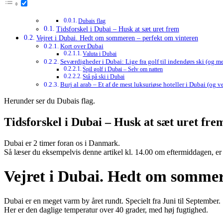
Dubais flag
Tidsforskel i Dubai – Husk at sæt uret frem
Vejret i Dubai. Hedt om sommeren – perfekt om vinteren
Kort over Dubai
Valuta i Dubai
Seværdigheder i Dubai: Lige fra golf til indendørs ski (og 
Spil golf i Dubai – Selv om natten
Stå på ski i Dubai
Burj al arab – Et af de mest luksuriøse hoteller i Dubai (og v
Herunder ser du Dubais flag.
Tidsforskel i Dubai – Husk at sæt uret fre
Dubai er 2 timer foran os i Danmark.
Så læser du eksempelvis denne artikel kl. 14.00 om eftermiddagen, er 
Vejret i Dubai. Hedt om sommer
Dubai er en meget varm by året rundt. Specielt fra Juni til September.
Her er den daglige temperatur over 40 grader, med høj fugtighed.