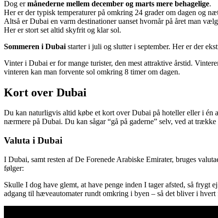
Dog er
månederne mellem december og marts mere behagelige
.
Her er der typisk temperaturer på omkring 24 grader om dagen og næt
Altså er Dubai en varm destinationer uanset hvornår på året man væl
Her er stort set altid skyfrit og klar sol.
Sommeren i Dubai
starter i juli og slutter i september. Her er der e
Vinter i Dubai er for mange turister, den mest attraktive årstid. Vint
vinteren kan man forvente sol omkring 8 timer om dagen.
Kort over Dubai
Du kan naturligvis altid købe et kort over Dubai på hoteller eller i én
nærmere på Dubai. Du kan sågar “gå på gaderne” selv, ved at trække i 
Valuta i Dubai
I Dubai, samt resten af De Forenede Arabiske Emirater, bruges valuta
følger:
Skulle I dog have glemt, at have penge inden I tager afsted, så frygt 
adgang til hæveautomater rundt omkring i byen – så det bliver i hvert fa