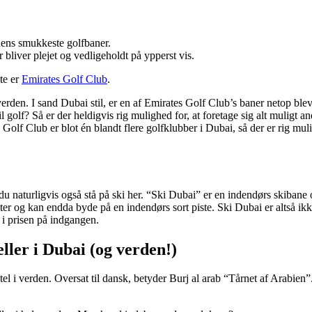
rdens smukkeste golfbaner.
 bliver plejet og vedligeholdt på ypperst vis.
te er
Emirates Golf Club
.
rden. I sand Dubai stil, er en af Emirates Golf Club’s baner netop blev
il golf? Så er der heldigvis rig mulighed for, at foretage sig alt muligt 
Golf Club er blot én blandt flere golfklubber i Dubai, så der er rig mulig
 du naturligvis også stå på ski her. “Ski Dubai” er en indendørs skibane 
meter og kan endda byde på en indendørs sort piste. Ski Dubai er altså 
 i prisen på indgangen.
eller i Dubai (og verden!)
el i verden. Oversat til dansk, betyder Burj al arab “Tårnet af Arabien”