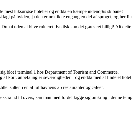
, de mest luksuriøse hoteller og endda en kæmpe indendørs skibane!
t lagt på hylden, ja den er nok ikke engang en del af sproget, og her fi
 Dubai uden at blive ruineret. Faktisk kan det gøres ret billigt! Alt d
sig blot i terminal 1 hos Department of Tourism and Commerce.
 af kort, anbefaling er seværdigheder – og endda med at finde et hotel t
et sulten i en af lufthavnens 25 restauranter og cafeer.
ekstra tid til overs, kan man med fordel kigge sig omkring i denne temp