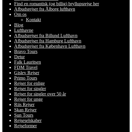
Find en romantisk (og billig) bryllupsrejse her
Afbudsrejser fra Ålborg lufthavn
Om os
Kontakt
Blog
Lufthavne
Afbudsrejser fra Billund Lufthavn
Afbudsrejser fra Hamburg Lufthavn
Afbudsrejser fra København Lufthavn
Bravo Tours
Detur
Falk Lauritsen
FDM Travel
Gislev Rejser
Primo Tours
Rejser for enlige
Rejser for singler
Rejser for singler over 50 år
Rejser for unge
Riis Rejser
Skan Rejser
Sun Tours
Rejseselskaber
Rejseformer