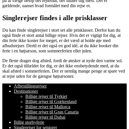
på at vælge netop dét rejsemål, der tiltaler dig mest. Det er
gældende, uanset hvad formålet med din rejse er.
Singlerejser findes i alle prisklasser
Du kan finde singlerejser i stort set alle prisklasser. Derfor kan du
også finde et stort antal billige rejser. Hvis det er vigtigt for dig, at
din ferie ikke koster for meget, er det værd at holde øje med
afbudsrejser. Dertil er det også en god idé, at du ikke booker din
ferie i en højsæson, som sommerferien eller julen.
De fleste drager dog afsted, fordi de ønsker at nyde den varme sol.
Er det også tilfældet for dig, er det ikke ensbetydende med, at du
skal afsted i sommerferien. Der er nemlig mange penge at spare ved
at rejse uden for de gængse højsæsoner.
Afbestillingsrejser
Destinationer
Billige rejser til Tyrkiet
Billige rejser til Grækenland
Billige rejser til Mallorca
Billige rejser til Gran Canaria
Billige rejser til Dubai
Billig storbyferie
Singlerejser for seniorer