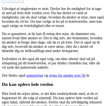
Udvalget af singlerejser er stort. Derfor har du mulighed for at tage
af sted på ferie hele verden over. Du har derfor et væld af
muligheder, når du skal vælge, hvordan du ønsker at rejse, men også
hvordan du vil bo. Du kan vælge at bo på et hotelværelse, men kan
også vælge en ferielejlighed eller et resort.
Du er garanteret, at du kan få netop den rejse, du drømmer om,
uanset hvad dine ønsker er. Det er dig selv, der bestemmer, hvordan
du ønsker at bruge dine dage, når du er på ferie. Det er også op til
dig selv, hvorvidt du ønsker at være alene, eller du i stedet vil
tilmelde dig en fællesudflugt med andre feriegæster.
Endvidere er det også dit eget valg, om dine aftener skal stå på
afslapning på dit hotelværelse, et par drinks i hotellets bar, eller du
vil nyde det pulserende natteliv.
Der findes også
seniorrejser
og
rejser for singler over 50
år.
Du kan opleve hele verden
Blot fordi du rejser alene, er det ikke ensbetydende med, at du er
begrænset ift. dit valg af rejsemål. Du kan opleve hele verden på
egen hånd, såfremt det ønskes. Derfor skal du selvfølgelig fokusere