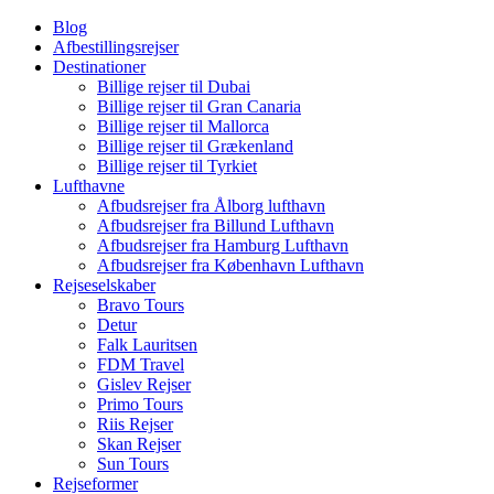
Blog
Afbestillingsrejser
Destinationer
Billige rejser til Dubai
Billige rejser til Gran Canaria
Billige rejser til Mallorca
Billige rejser til Grækenland
Billige rejser til Tyrkiet
Lufthavne
Afbudsrejser fra Ålborg lufthavn
Afbudsrejser fra Billund Lufthavn
Afbudsrejser fra Hamburg Lufthavn
Afbudsrejser fra København Lufthavn
Rejseselskaber
Bravo Tours
Detur
Falk Lauritsen
FDM Travel
Gislev Rejser
Primo Tours
Riis Rejser
Skan Rejser
Sun Tours
Rejseformer