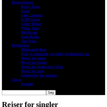
Rejseselskaber
Bravo Tours
Detur
Falk Lauritsen
FDM Travel
Gislev Rejser
Primo Tours
Riis Rejser
Skan Rejser
Sun Tours
Rejseformer
Billig storbyferie
Find en romantisk (og billig) bryllupsrejse her
Rejser for enlige
Rejser for singler
Rejser for singler over 50 år
Rejser for unge
Singlerejser for seniorer
Om os
Kontakt
Rejser for singler