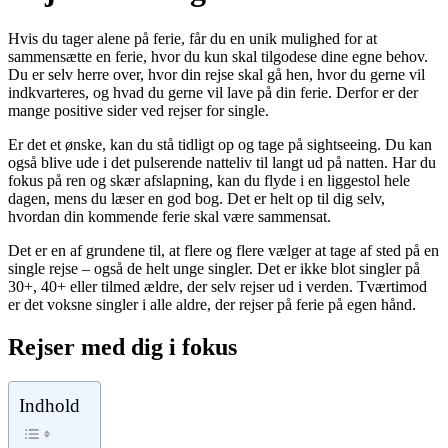
Hvis du tager alene på ferie, får du en unik mulighed for at
sammensætte en ferie, hvor du kun skal tilgodese dine egne behov.
Du er selv herre over, hvor din rejse skal gå hen, hvor du gerne vil
indkvarteres, og hvad du gerne vil lave på din ferie. Derfor er der
mange positive sider ved rejser for single.
Er det et ønske, kan du stå tidligt op og tage på sightseeing. Du kan
også blive ude i det pulserende natteliv til langt ud på natten. Har du
fokus på ren og skær afslapning, kan du flyde i en liggestol hele
dagen, mens du læser en god bog. Det er helt op til dig selv,
hvordan din kommende ferie skal være sammensat.
Det er en af grundene til, at flere og flere vælger at tage af sted på en
single rejse – også de helt unge singler. Det er ikke blot singler på
30+, 40+ eller tilmed ældre, der selv rejser ud i verden. Tværtimod
er det voksne singler i alle aldre, der rejser på ferie på egen hånd.
Rejser med dig i fokus
Indhold