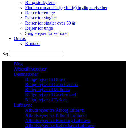
Billig storbyferie
Find en romantisk (og billig) bryllupsrejse her
Rejser for enlige
Rejser for singler
Rejser for singler over 50 år
Rejser for unge
Singlerejser for seniorer
Om os
Kontakt
Søg
Blog
Afbestillingsrejser
Destinationer
Billige rejser til Dubai
Billige rejser til Gran Canaria
Billige rejser til Mallorca
Billige rejser til Grækenland
Billige rejser til Tyrkiet
Lufthavne
Afbudsrejser fra Ålborg lufthavn
Afbudsrejser fra Billund Lufthavn
Afbudsrejser fra Hamburg Lufthavn
Afbudsrejser fra København Lufthavn