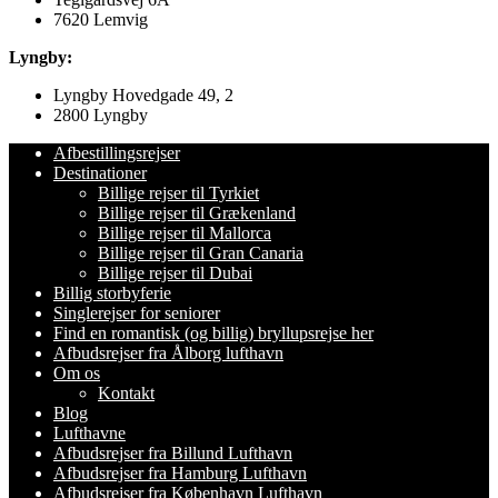
7620 Lemvig
Lyngby:
Lyngby Hovedgade 49, 2
2800 Lyngby
Afbestillingsrejser
Destinationer
Billige rejser til Tyrkiet
Billige rejser til Grækenland
Billige rejser til Mallorca
Billige rejser til Gran Canaria
Billige rejser til Dubai
Billig storbyferie
Singlerejser for seniorer
Find en romantisk (og billig) bryllupsrejse her
Afbudsrejser fra Ålborg lufthavn
Om os
Kontakt
Blog
Lufthavne
Afbudsrejser fra Billund Lufthavn
Afbudsrejser fra Hamburg Lufthavn
Afbudsrejser fra København Lufthavn