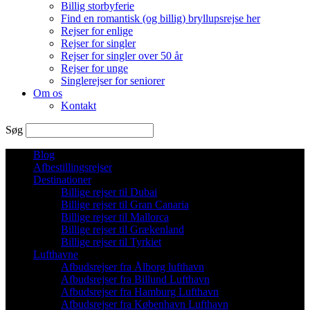
Billig storbyferie
Find en romantisk (og billig) bryllupsrejse her
Rejser for enlige
Rejser for singler
Rejser for singler over 50 år
Rejser for unge
Singlerejser for seniorer
Om os
Kontakt
Søg
Blog
Afbestillingsrejser
Destinationer
Billige rejser til Dubai
Billige rejser til Gran Canaria
Billige rejser til Mallorca
Billige rejser til Grækenland
Billige rejser til Tyrkiet
Lufthavne
Afbudsrejser fra Ålborg lufthavn
Afbudsrejser fra Billund Lufthavn
Afbudsrejser fra Hamburg Lufthavn
Afbudsrejser fra København Lufthavn