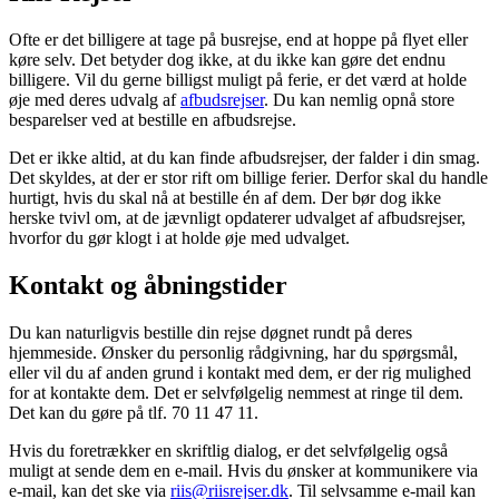
Ofte er det billigere at tage på busrejse, end at hoppe på flyet eller
køre selv. Det betyder dog ikke, at du ikke kan gøre det endnu
billigere. Vil du gerne billigst muligt på ferie, er det værd at holde
øje med deres udvalg af
afbudsrejser
. Du kan nemlig opnå store
besparelser ved at bestille en afbudsrejse.
Det er ikke altid, at du kan finde afbudsrejser, der falder i din smag.
Det skyldes, at der er stor rift om billige ferier. Derfor skal du handle
hurtigt, hvis du skal nå at bestille én af dem. Der bør dog ikke
herske tvivl om, at de jævnligt opdaterer udvalget af afbudsrejser,
hvorfor du gør klogt i at holde øje med udvalget.
Kontakt og åbningstider
Du kan naturligvis bestille din rejse døgnet rundt på deres
hjemmeside. Ønsker du personlig rådgivning, har du spørgsmål,
eller vil du af anden grund i kontakt med dem, er der rig mulighed
for at kontakte dem. Det er selvfølgelig nemmest at ringe til dem.
Det kan du gøre på tlf. 70 11 47 11.
Hvis du foretrækker en skriftlig dialog, er det selvfølgelig også
muligt at sende dem en e-mail. Hvis du ønsker at kommunikere via
e-mail, kan det ske via
riis@riisrejser.dk
. Til selvsamme e-mail kan