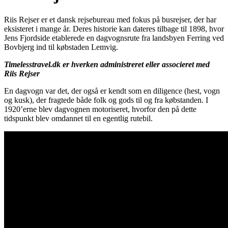
Riis Rejser er et dansk rejsebureau med fokus på busrejser, der har
eksisteret i mange år. Deres historie kan dateres tilbage til 1898, hvor
Jens Fjordside etablerede en dagvognsrute fra landsbyen Ferring ved
Bovbjerg ind til købstaden Lemvig.
Timelesstravel.dk er hverken administreret eller associeret med
Riis Rejser
En dagvogn var det, der også er kendt som en diligence (hest, vogn
og kusk), der fragtede både folk og gods til og fra købstanden. I
1920’erne blev dagvognen motoriseret, hvorfor den på dette
tidspunkt blev omdannet til en egentlig rutebil.