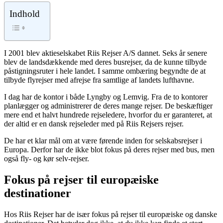
Indhold
I 2001 blev aktieselskabet Riis Rejser A/S dannet. Seks år senere
blev de landsdækkende med deres busrejser, da de kunne tilbyde
påstigningsruter i hele landet. I samme ombæring begyndte de at
tilbyde flyrejser med afrejse fra samtlige af landets lufthavne.
I dag har de kontor i både Lyngby og Lemvig. Fra de to kontorer
planlægger og administrerer de deres mange rejser. De beskæftiger
mere end et halvt hundrede rejseledere, hvorfor du er garanteret, at
der altid er en dansk rejseleder med på Riis Rejsers rejser.
De har et klar mål om at være førende inden for selskabsrejser i
Europa. Derfor har de ikke blot fokus på deres rejser med bus, men
også fly- og kør selv-rejser.
Fokus på rejser til europæiske
destinationer
Hos Riis Rejser har de især fokus på rejser til europæiske og danske