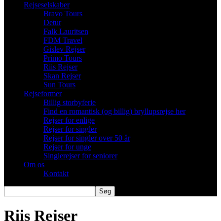
Rejseselskaber
Bravo Tours
Detur
Falk Lauritsen
FDM Travel
Gislev Rejser
Primo Tours
Riis Rejser
Skan Rejser
Sun Tours
Rejseformer
Billig storbyferie
Find en romantisk (og billig) bryllupsrejse her
Rejser for enlige
Rejser for singler
Rejser for singler over 50 år
Rejser for unge
Singlerejser for seniorer
Om os
Kontakt
Riis Rejser