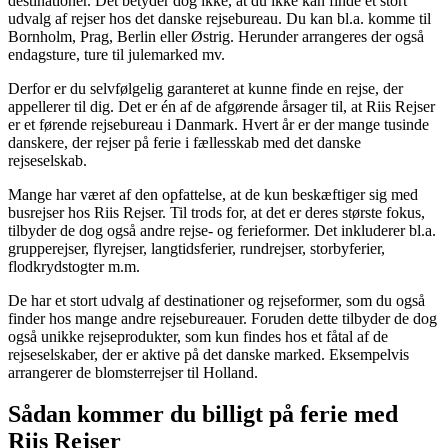
destinationer. Det betyder dog ikke, at du ikke kan finde et stort
udvalg af rejser hos det danske rejsebureau. Du kan bl.a. komme til
Bornholm, Prag, Berlin eller Østrig. Herunder arrangeres der også
endagsture, ture til julemarked mv.
Derfor er du selvfølgelig garanteret at kunne finde en rejse, der
appellerer til dig. Det er én af de afgørende årsager til, at Riis Rejser
er et førende rejsebureau i Danmark. Hvert år er der mange tusinde
danskere, der rejser på ferie i fællesskab med det danske
rejseselskab.
Mange har været af den opfattelse, at de kun beskæftiger sig med
busrejser hos Riis Rejser. Til trods for, at det er deres største fokus,
tilbyder de dog også andre rejse- og ferieformer. Det inkluderer bl.a.
grupperejser, flyrejser, langtidsferier, rundrejser, storbyferier,
flodkrydstogter m.m.
De har et stort udvalg af destinationer og rejseformer, som du også
finder hos mange andre rejsebureauer. Foruden dette tilbyder de dog
også unikke rejseprodukter, som kun findes hos et fåtal af de
rejseselskaber, der er aktive på det danske marked. Eksempelvis
arrangerer de blomsterrejser til Holland.
Sådan kommer du billigt på ferie med
Riis Rejser