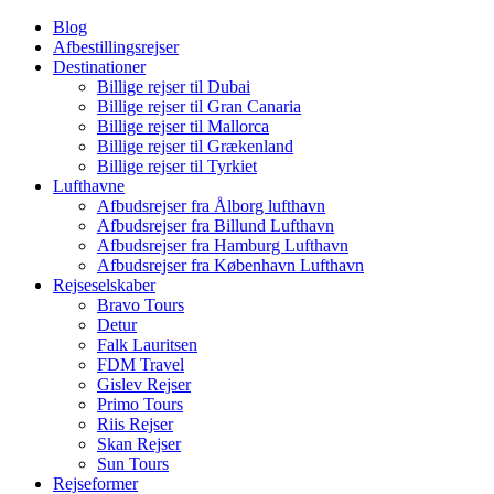
Blog
Afbestillingsrejser
Destinationer
Billige rejser til Dubai
Billige rejser til Gran Canaria
Billige rejser til Mallorca
Billige rejser til Grækenland
Billige rejser til Tyrkiet
Lufthavne
Afbudsrejser fra Ålborg lufthavn
Afbudsrejser fra Billund Lufthavn
Afbudsrejser fra Hamburg Lufthavn
Afbudsrejser fra København Lufthavn
Rejseselskaber
Bravo Tours
Detur
Falk Lauritsen
FDM Travel
Gislev Rejser
Primo Tours
Riis Rejser
Skan Rejser
Sun Tours
Rejseformer