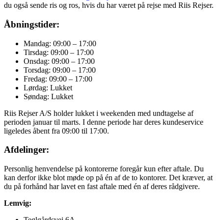
du også sende ris og ros, hvis du har været på rejse med Riis Rejser.
Åbningstider:
Mandag: 09:00 – 17:00
Tirsdag: 09:00 – 17:00
Onsdag: 09:00 – 17:00
Torsdag: 09:00 – 17:00
Fredag: 09:00 – 17:00
Lørdag: Lukket
Søndag: Lukket
Riis Rejser A/S holder lukket i weekenden med undtagelse af
perioden januar til marts. I denne periode har deres kundeservice
ligeledes åbent fra 09:00 til 17:00.
Afdelinger:
Personlig henvendelse på kontorerne foregår kun efter aftale. Du
kan derfor ikke blot møde op på én af de to kontorer. Det kræver, at
du på forhånd har lavet en fast aftale med én af deres rådgivere.
Lemvig:
Teglgårdsvej 6A