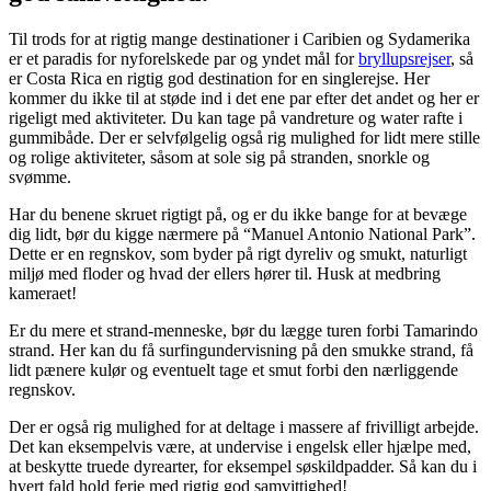
Til trods for at rigtig mange destinationer i Caribien og Sydamerika
er et paradis for nyforelskede par og yndet mål for
bryllupsrejser
, så
er Costa Rica en rigtig god destination for en singlerejse. Her
kommer du ikke til at støde ind i det ene par efter det andet og her er
rigeligt med aktiviteter. Du kan tage på vandreture og water rafte i
gummibåde. Der er selvfølgelig også rig mulighed for lidt mere stille
og rolige aktiviteter, såsom at sole sig på stranden, snorkle og
svømme.
Har du benene skruet rigtigt på, og er du ikke bange for at bevæge
dig lidt, bør du kigge nærmere på “Manuel Antonio National Park”.
Dette er en regnskov, som byder på rigt dyreliv og smukt, naturligt
miljø med floder og hvad der ellers hører til. Husk at medbring
kameraet!
Er du mere et strand-menneske, bør du lægge turen forbi Tamarindo
strand. Her kan du få surfingundervisning på den smukke strand, få
lidt pænere kulør og eventuelt tage et smut forbi den nærliggende
regnskov.
Der er også rig mulighed for at deltage i massere af frivilligt arbejde.
Det kan eksempelvis være, at undervise i engelsk eller hjælpe med,
at beskytte truede dyrearter, for eksempel søskildpadder. Så kan du i
hvert fald hold ferie med rigtig god samvittighed!