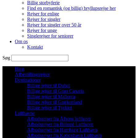
Billig storbyferie
Find en romantisk (og billig) bryllupsrejse her
Rejser for enlige
Rejser for singler
Rejser for singler over 50 år
Rejser for unge
Singlerejser for seniorer
Om os
Kontakt
Søg
Blog
Afbestillingsrejser
Destinationer
Billige rejser til Dubai
Billige rejser til Gran Canaria
Billige rejser til Mallorca
Billige rejser til Grækenland
Billige rejser til Tyrkiet
Lufthavne
Afbudsrejser fra Ålborg lufthavn
Afbudsrejser fra Billund Lufthavn
Afbudsrejser fra Hamburg Lufthavn
Afbudsrejser fra København Lufthavn