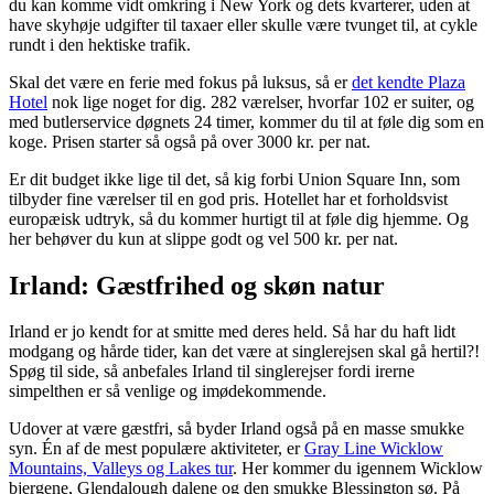
du kan komme vidt omkring i New York og dets kvarterer, uden at
have skyhøje udgifter til taxaer eller skulle være tvunget til, at cykle
rundt i den hektiske trafik.
Skal det være en ferie med fokus på luksus, så er
det kendte Plaza
Hotel
nok lige noget for dig. 282 værelser, hvorfar 102 er suiter, og
med butlerservice døgnets 24 timer, kommer du til at føle dig som en
koge. Prisen starter så også på over 3000 kr. per nat.
Er dit budget ikke lige til det, så kig forbi Union Square Inn, som
tilbyder fine værelser til en god pris. Hotellet har et forholdsvist
europæisk udtryk, så du kommer hurtigt til at føle dig hjemme. Og
her behøver du kun at slippe godt og vel 500 kr. per nat.
Irland: Gæstfrihed og skøn natur
Irland er jo kendt for at smitte med deres held. Så har du haft lidt
modgang og hårde tider, kan det være at singlerejsen skal gå hertil?!
Spøg til side, så anbefales Irland til singlerejser fordi irerne
simpelthen er så venlige og imødekommende.
Udover at være gæstfri, så byder Irland også på en masse smukke
syn. Én af de mest populære aktiviteter, er
Gray Line Wicklow
Mountains, Valleys og Lakes tur
. Her kommer du igennem Wicklow
bjergene, Glendalough dalene og den smukke Blessington sø. På