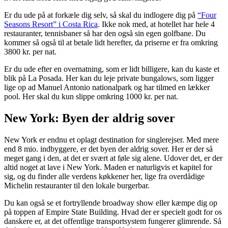
Er du ude på at forkæle dig selv, så skal du indlogere dig på
“Four
Seasons Resort” i Costa Rica
. Ikke nok med, at hotellet har hele 4
restauranter, tennisbaner så har den også sin egen golfbane. Du
kommer så også til at betale lidt herefter, da priserne er fra omkring
3800 kr. per nat.
Er du ude efter en overnatning, som er lidt billigere, kan du kaste et
blik på La Posada. Her kan du leje private bungalows, som ligger
lige op ad Manuel Antonio nationalpark og har tilmed en lækker
pool. Her skal du kun slippe omkring 1000 kr. per nat.
New York: Byen der aldrig sover
New York er endnu et oplagt destination for singlerejser. Med mere
end 8 mio. indbyggere, er det byen der aldrig sover. Her er der så
meget gang i den, at det er svært at føle sig alene. Udover det, er der
altid noget at lave i New York. Maden er naturligvis et kapitel for
sig, og du finder alle verdens køkkener her, lige fra overdådige
Michelin restauranter til den lokale burgerbar.
Du kan også se et fortryllende broadway show eller kæmpe dig op
på toppen af Empire State Building. Hvad der er specielt godt for os
danskere er, at det offentlige transportsystem fungerer glimrende. Så