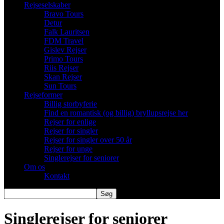
Rejseselskaber
Bravo Tours
Detur
Falk Lauritsen
FDM Travel
Gislev Rejser
Primo Tours
Riis Rejser
Skan Rejser
Sun Tours
Rejseformer
Billig storbyferie
Find en romantisk (og billig) bryllupsrejse her
Rejser for enlige
Rejser for singler
Rejser for singler over 50 år
Rejser for unge
Singlerejser for seniorer
Om os
Kontakt
Singlerejser for seniorer