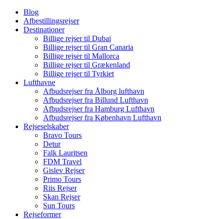
Blog
Afbestillingsrejser
Destinationer
Billige rejser til Dubai
Billige rejser til Gran Canaria
Billige rejser til Mallorca
Billige rejser til Grækenland
Billige rejser til Tyrkiet
Lufthavne
Afbudsrejser fra Ålborg lufthavn
Afbudsrejser fra Billund Lufthavn
Afbudsrejser fra Hamburg Lufthavn
Afbudsrejser fra København Lufthavn
Rejseselskaber
Bravo Tours
Detur
Falk Lauritsen
FDM Travel
Gislev Rejser
Primo Tours
Riis Rejser
Skan Rejser
Sun Tours
Rejseformer