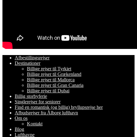
Afbestillingsrejser
Destinationer
Billige rejser til Tyrkiet
Billige rejser til Grækenland
Billige rejser til Mallorca
Billige rejser til Gran Canaria
Billige rejser til Dubai
Billig storbyferie
Singlerejser for seniorer
Find en romantisk (og billig) bryllupsrejse her
Afbudsrejser fra Ålborg lufthavn
Om os
Kontakt
Blog
Lufthavne