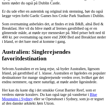
turen støder du også på Dublin Castle.
Er du ude efter en autentisk og original irsk stemning, bør du også
lægge vejen forbi Gaelic Games hos Croke Park Stadium i Dublin.
Som overnatning anbefales det, at findes et irsk B&B, altså Bed &
Breakfast. Her vil du blive mødt af Irernes gæstfrihed og er en
glimrende måde, at møde nye mennesker på. Med priser helt ned til
400 kr. per overnatning og mere end 2000 Bed and Breakfast steder
i Irland, er det bare med at komme i gang.
Australien: Singlerejsendes
favoritdestination
Selvom Australien er en lang rejse, så byder Australien, ligesom
Irland, på gæstfrihed af 1. klasse. Australien er ligeledes en populær
destinationer for mange singlerejsende verden over, hvilket gør det
endnu nemmere, og mere naturligt, at møde andre ligesindede.
Her kan du kaste dig i det smukke Great Barrier Reef, som er
verdens største koralrev. Du kan også tage på vandretur i
Blue
Mountains i Sydney
eller se Operahuset i Sydney, som jo er tegnet
af den danske arkitekt Jørn Utzon.