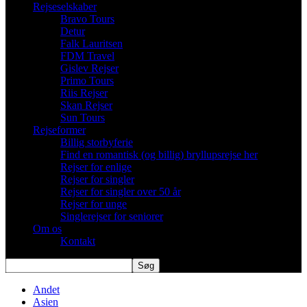
Rejseselskaber
Bravo Tours
Detur
Falk Lauritsen
FDM Travel
Gislev Rejser
Primo Tours
Riis Rejser
Skan Rejser
Sun Tours
Rejseformer
Billig storbyferie
Find en romantisk (og billig) bryllupsrejse her
Rejser for enlige
Rejser for singler
Rejser for singler over 50 år
Rejser for unge
Singlerejser for seniorer
Om os
Kontakt
Andet
Asien