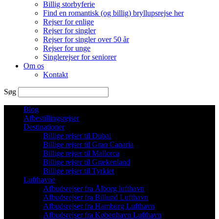
Billig storbyferie
Find en romantisk (og billig) bryllupsrejse her
Rejser for enlige
Rejser for singler
Rejser for singler over 50 år
Rejser for unge
Singlerejser for seniorer
Om os
Kontakt
Søg
Blog
Afbestillingsrejser
Destinationer
Billige rejser til Dubai
Billige rejser til Gran Canaria
Billige rejser til Mallorca
Billige rejser til Grækenland
Billige rejser til Tyrkiet
Lufthavne
Afbudsrejser fra Ålborg lufthavn
Afbudsrejser fra Billund Lufthavn
Afbudsrejser fra Hamburg Lufthavn
Afbudsrejser fra København Lufthavn