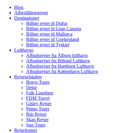
Blog
Afbestillingsrejser
Destinationer
Billige rejser til Dubai
Billige rejser til Gran Canaria
Billige rejser til Mallorca
Billige rejser til Grækenland
Billige rejser til Tyrkiet
Lufthavne
Afbudsrejser fra Ålborg lufthavn
Afbudsrejser fra Billund Lufthavn
Afbudsrejser fra Hamburg Lufthavn
Afbudsrejser fra København Lufthavn
Rejseselskaber
Bravo Tours
Detur
Falk Lauritsen
FDM Travel
Gislev Rejser
Primo Tours
Riis Rejser
Skan Rejser
Sun Tours
Rejseformer