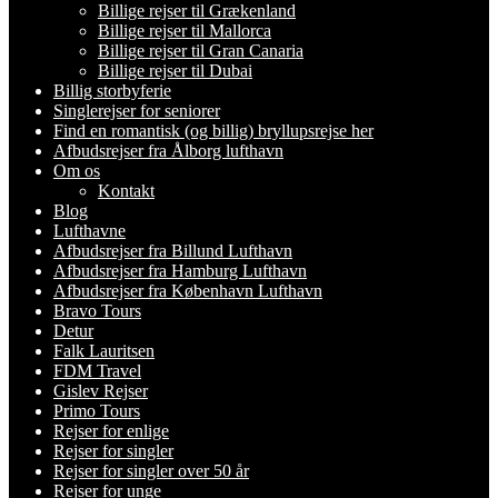
Billige rejser til Grækenland
Billige rejser til Mallorca
Billige rejser til Gran Canaria
Billige rejser til Dubai
Billig storbyferie
Singlerejser for seniorer
Find en romantisk (og billig) bryllupsrejse her
Afbudsrejser fra Ålborg lufthavn
Om os
Kontakt
Blog
Lufthavne
Afbudsrejser fra Billund Lufthavn
Afbudsrejser fra Hamburg Lufthavn
Afbudsrejser fra København Lufthavn
Bravo Tours
Detur
Falk Lauritsen
FDM Travel
Gislev Rejser
Primo Tours
Rejser for enlige
Rejser for singler
Rejser for singler over 50 år
Rejser for unge