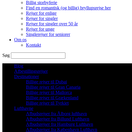
Billig storbyferie
Find en romantisk (og billig) bryllupsrejse her
Rejser for enlige
Rejser for singler
Rejser for singler over 50 år
Rejser for unge
Singlerejser for seniorer
Om os
Kontakt
Søg
Blog
Afbestillingsrejser
Destinationer
Billige rejser til Dubai
Billige rejser til Gran Canaria
Billige rejser til Mallorca
Billige rejser til Grækenland
Billige rejser til Tyrkiet
Lufthavne
Afbudsrejser fra Ålborg lufthavn
Afbudsrejser fra Billund Lufthavn
Afbudsrejser fra Hamburg Lufthavn
Afbudsrejser fra København Lufthavn