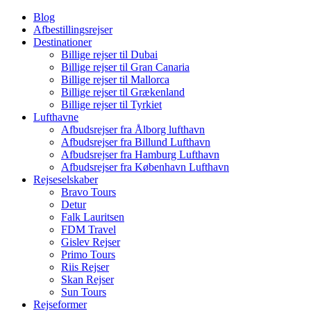
Blog
Afbestillingsrejser
Destinationer
Billige rejser til Dubai
Billige rejser til Gran Canaria
Billige rejser til Mallorca
Billige rejser til Grækenland
Billige rejser til Tyrkiet
Lufthavne
Afbudsrejser fra Ålborg lufthavn
Afbudsrejser fra Billund Lufthavn
Afbudsrejser fra Hamburg Lufthavn
Afbudsrejser fra København Lufthavn
Rejseselskaber
Bravo Tours
Detur
Falk Lauritsen
FDM Travel
Gislev Rejser
Primo Tours
Riis Rejser
Skan Rejser
Sun Tours
Rejseformer