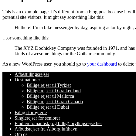
This is an example page. It’s different from a blog post because it wi
potential site visitors. It might say something like this:
Hi there! I’m a bike messenger by day, aspiring actor by night, 
…or something like this:
The XYZ Doohickey Company was founded in 1971, and has been
kinds of awesome things for the Gotham community.
As a new WordPress user, you should go to
your dashboard
to delete
Afbestillingsrejser
Destinationer
Billige rejser til Tyrkiet
Billige rejser til Grækenland
Billige rejser til Mallorca
Billige rejser til Gran Canaria
Billige rejser til Dubai
Billig storbyferie
Singlerejser for seniorer
Find en romantisk (og billig) bryllupsrejse her
Afbudsrejser fra Ålborg lufthavn
Om os