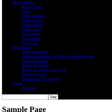
Rejseselskaber
Bravo Tours
Detur
Falk Lauritsen
FDM Travel
Gislev Rejser
Primo Tours
Riis Rejser
Skan Rejser
Sun Tours
Rejseformer
Billig storbyferie
Find en romantisk (og billig) bryllupsrejse her
Rejser for enlige
Rejser for singler
Rejser for singler over 50 år
Rejser for unge
Singlerejser for seniorer
Om os
Kontakt
Sample Page